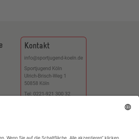
e
Kontakt
info@sportjugend-koeln.de
Sportjugend Köln
Ulrich-Brisch-Weg 1
50858 Köln
Tel: 0221-921 300 32
Fax: 0221-921 300 31
↑ Nach oben