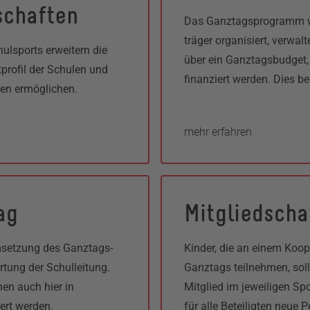
schaften
Das Ganztagsprogramm wi
träger organisiert, verwal
hulsports erweitern die
über ein Ganztagsbudget,
rofil der Schulen und
finanziert werden. Dies b
nen ermöglichen.
mehr erfahren
ag
Mitgliedscha
msetzung des Ganztags-
Kinder, die an einem Ko
rtung der Schulleitung.
Ganztags teilnehmen, soll
n auch hier in
Mitglied im jeweiligen Spo
ert werden.
für alle Beteiligten neue