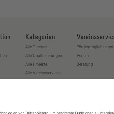
tion
Kategorien
Vereinsservic
Alle Themen
Fördermöglichkeiten
chen
Alle Qualifizierungen
Verleih
Alle Projekte
Beratung
Alle Vereinsservices
s
m
utz