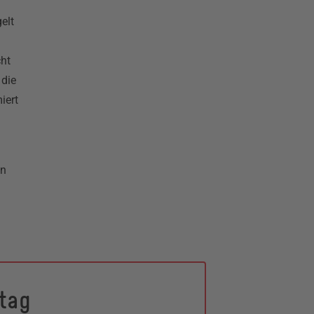
elt
cht
 die
iert
en
tag