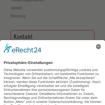
Fördermöglichkeiten
Verleih
Beratung
Kontakt
info@sportjugend-koeln.de
Sportjugend Köln
Ulrich-Brisch-Weg 1
50858 Köln
Tel: 0221-921 300 32
Fax: 0221-921 300 31
↑ Nach oben