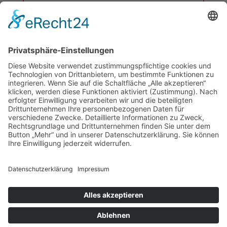
info@sportjugend-koeln.de
Sportjugend Köln
Ulrich-Brisch-Weg 1
50858 Köln
Tel: 0221-921 300 32
Fax: 0221-921 300 31
↑ Nach oben
RhineRender
Website made by