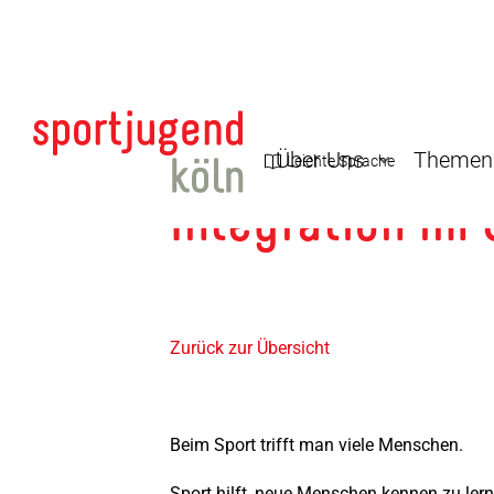
Über Uns
Themen
Leichte Sprache
Integration im
Zurück zur Übersicht
Beim Sport trifft man viele Menschen.
Sport hilft, neue Menschen kennen zu lern