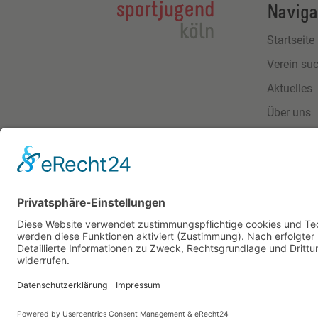
Naviga
Startseite
Verein su
Aktuelles
Über uns
Download
Kontakt
Impressu
Datensch
Website made by