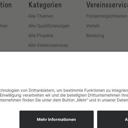
tion
Kategorien
Vereinsservic
Alle Themen
Fördermöglichkeiten
chen
Alle Qualifizierungen
Verleih
Alle Projekte
Beratung
Alle Vereinsservices
s
m
utz
RhineRender