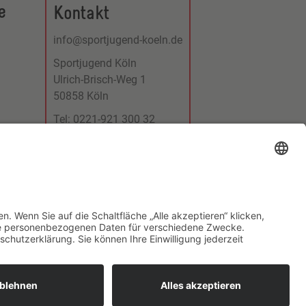
e
Kontakt
info@sportjugend-koeln.de
Sportjugend Köln
Ulrich-Brisch-Weg 1
50858 Köln
Tel: 0221-921 300 32
Fax: 0221-921 300 31
↑ Nach oben
Copyright © 2026 Sportjugend Köln